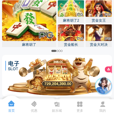
先点击
，再
“添加到主屏幕”
麻将胡了2
赏金女王
麻将胡了
赏金船长
赏金大对决
首页
优惠
娱乐城
更多
我的